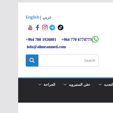
عربي
|
English
+964 780 1926801 +964 770 6774773
info@alimranmed.c
om
تجديد
حقن الستيرويد
الجراحة